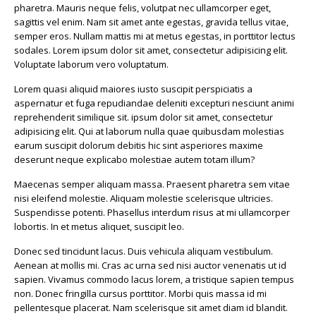
pharetra. Mauris neque felis, volutpat nec ullamcorper eget,
sagittis vel enim. Nam sit amet ante egestas, gravida tellus vitae,
semper eros. Nullam mattis mi at metus egestas, in porttitor lectus
sodales. Lorem ipsum dolor sit amet, consectetur adipisicing elit.
Voluptate laborum vero voluptatum.
Lorem quasi aliquid maiores iusto suscipit perspiciatis a
aspernatur et fuga repudiandae deleniti excepturi nesciunt animi
reprehenderit similique sit. ipsum dolor sit amet, consectetur
adipisicing elit. Qui at laborum nulla quae quibusdam molestias
earum suscipit dolorum debitis hic sint asperiores maxime
deserunt neque explicabo molestiae autem totam illum?
Maecenas semper aliquam massa. Praesent pharetra sem vitae
nisi eleifend molestie. Aliquam molestie scelerisque ultricies.
Suspendisse potenti. Phasellus interdum risus at mi ullamcorper
lobortis. In et metus aliquet, suscipit leo.
Donec sed tincidunt lacus. Duis vehicula aliquam vestibulum.
Aenean at mollis mi. Cras ac urna sed nisi auctor venenatis ut id
sapien. Vivamus commodo lacus lorem, a tristique sapien tempus
non. Donec fringilla cursus porttitor. Morbi quis massa id mi
pellentesque placerat. Nam scelerisque sit amet diam id blandit.