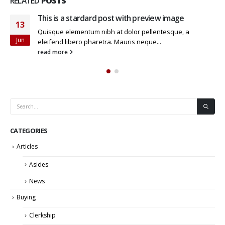
RELATED
POSTS
This is a stardard post with preview image
13
Quisque elementum nibh at dolor pellentesque, a
Jun
eleifend libero pharetra. Mauris neque...
read more
CATEGORIES
Articles
Asides
News
Buying
Clerkship