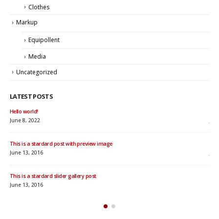
Clothes
Markup
Equipollent
Media
Uncategorized
LATEST POSTS
Hello world!
Thi
June 8, 2022
Jun
This is a stardard post with preview image
Thi
June 13, 2016
Jun
This is a stardard slider gallery post
Thi
June 13, 2016
May